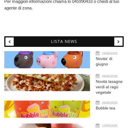
Per maggiori informazioni chiama lo 045990433 o chiedi al tuo
agente di zona.
LISTA NEWS
24/06/2025
Novita' di
giugno
09/06/2025
Novità lasagne
verdi al ragù
vegetale
26/05/2025
Bubble tea
13/05/2025