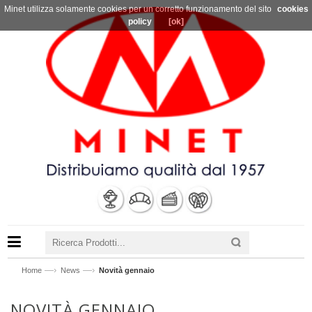
Minet utilizza solamente cookies per un corretto funzionamento del sito
cookies
policy
[ok]
—›
—›
Home
News
Novità gennaio
NOVITÀ GENNAIO