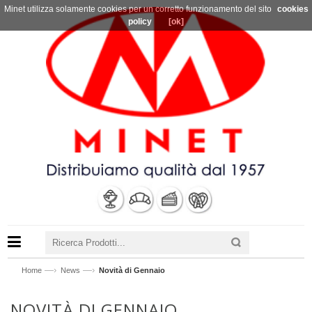
Minet utilizza solamente cookies per un corretto funzionamento del sito
cookies
policy
[ok]
—›
—›
Home
News
Novità di Gennaio
NOVITÀ DI GENNAIO