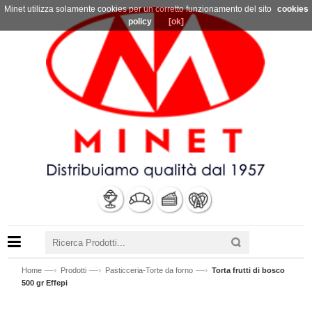
Minet utilizza solamente cookies per un corretto funzionamento del sito
cookies
policy
[ok]
—›
—›
—›
Home
Prodotti
Pasticceria-Torte da forno
Torta frutti di bosco
500 gr Effepi