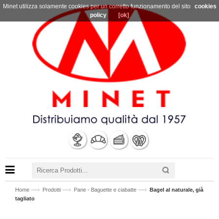
Minet utilizza solamente cookies per un corretto funzionamento del sito
cookies
policy
[ok]
—›
—›
—›
Home
Prodotti
Pane - Baguette e ciabatte
Bagel al naturale, già
tagliato