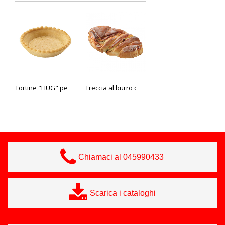
Tortine "HUG" per snack, 9 cm
Treccia al burro con formaggio "quark"
Sandwich del "Cacciatore"
Chiamaci al 045990433
Scarica i cataloghi