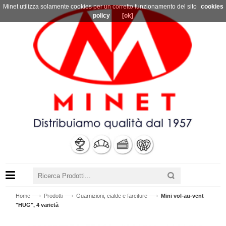
Minet utilizza solamente cookies per un corretto funzionamento del sito
cookies
policy
[ok]
—›
—›
—›
Home
Prodotti
Guarnizioni, cialde e farciture
Mini vol-au-vent
"HUG", 4 varietà