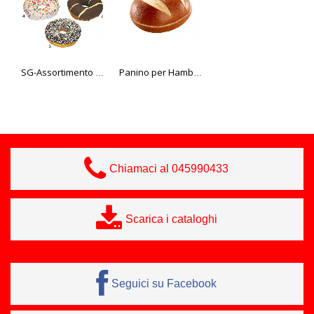
SG-Assortimento di donut senza ripieno
Panino per Hamburger "Laugen", già pronto
Mix snack dolci, 4 varietà
Chiamaci al 045990433
Scarica i cataloghi
Seguici su Facebook