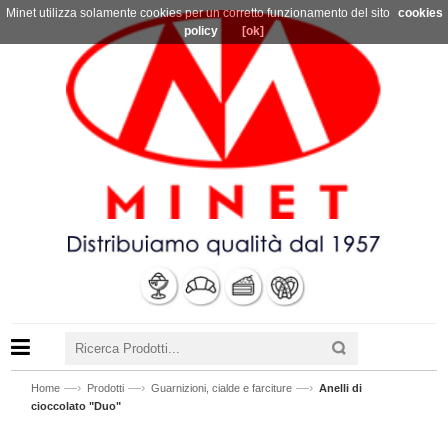
Minet utilizza solamente cookies per un corretto funzionamento del sito
cookies
policy
[ok]
—›
—›
—›
Home
Prodotti
Guarnizioni, cialde e farciture
Anelli di
cioccolato "Duo"