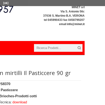
[ok]
MINET srl
Via S. Antonio 56c
37036 S. Martino B.A. VERONA
tel 045990433 fax 0458799207
email
info@minet.it
n mirtilli Il Pasticcere 90 gr
PS8370
l Pasticcere
Brioches-Prodotti cotti
Tecnica:
download