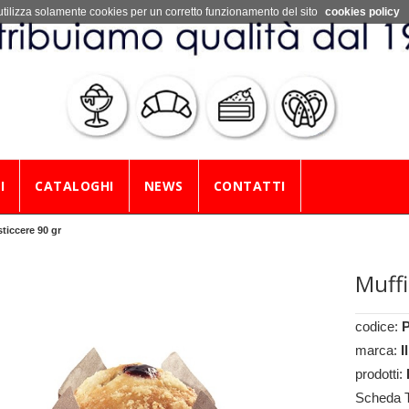
utilizza solamente cookies per un corretto funzionamento del sito
cookies policy
I
CATALOGHI
NEWS
CONTATTI
asticcere 90 gr
Muffi
codice:
marca:
I
prodotti:
Scheda 