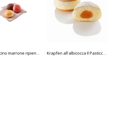
Bomboloncino marrone ripieno nocciola-cacao 38 gr
Krapfen all'albicocca Il Pasticcere 85 gr