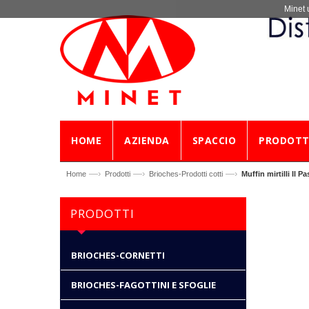
Minet 
HOME
AZIENDA
SPACCIO
PRODOTT
—›
—›
—›
Home
Prodotti
Brioches-Prodotti cotti
Muffin mirtilli Il P
PRODOTTI
BRIOCHES-CORNETTI
BRIOCHES-FAGOTTINI E SFOGLIE