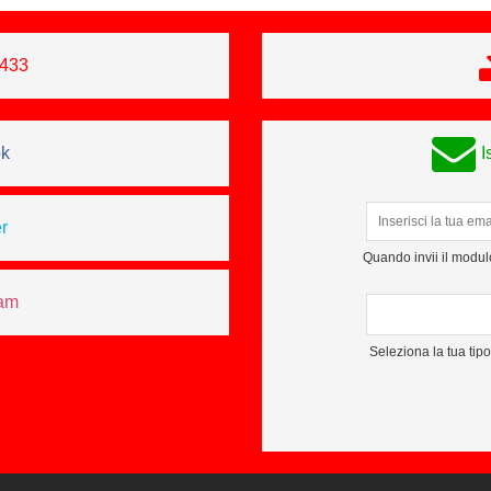
0433
ok
I
r
Quando invii il modulo
ram
Seleziona la tua tip