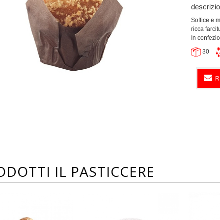
descrizi
Soffice e m
ricca farcitu
In confezi
30
R
ODOTTI IL PASTICCERE