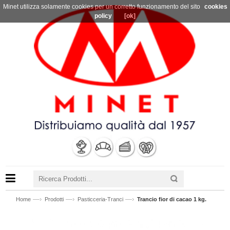
Minet utilizza solamente cookies per un corretto funzionamento del sito
cookies
policy
[ok]
—›
—›
—›
Home
Prodotti
Pasticceria-Tranci
Trancio fior di cacao 1 kg.