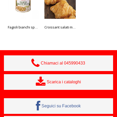
Fagioli bianchi spagna 3 kg
Croissant salati mignon cotti 40 pz
Occhi di bue mix 50 gr. Bake it
Chiamaci al 045990433
Scarica i cataloghi
Seguici su Facebook