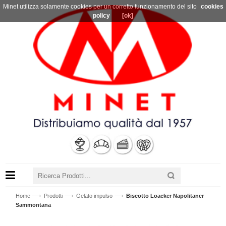
Minet utilizza solamente cookies per un corretto funzionamento del sito
cookies
policy
[ok]
—›
—›
—›
Home
Prodotti
Gelato impulso
Biscotto Loacker Napolitaner
Sammontana