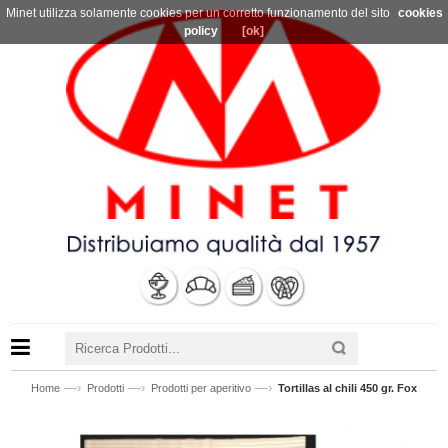
Minet utilizza solamente cookies per un corretto funzionamento del sito
cookies
policy
[ok]
—›
—›
—›
Home
Prodotti
Prodotti per aperitivo
Tortillas al chili 450 gr. Fox