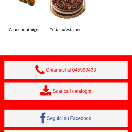
Cannoncini mignon pistacchio 28 gr. Bake it
Torta foresta nera Minet
Salamino napoli bast. S/V
Chiamaci al 045990433
Scarica i cataloghi
Seguici su Facebook