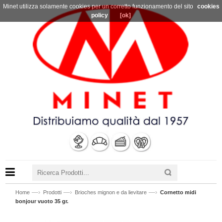
Minet utilizza solamente cookies per un corretto funzionamento del sito
cookies
policy
[ok]
—›
—›
—›
Home
Prodotti
Brioches mignon e da lievitare
Cornetto midi
bonjour vuoto 35 gr.