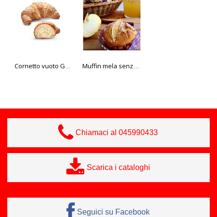
Cornetto vuoto Gran maestro
Muffin mela senza glutine Il Pasticcere
Bomboloncino marrone ripieno nocciola-cacao 38 gr
Chiamaci al 045990433
Scarica i cataloghi
Seguici su Facebook