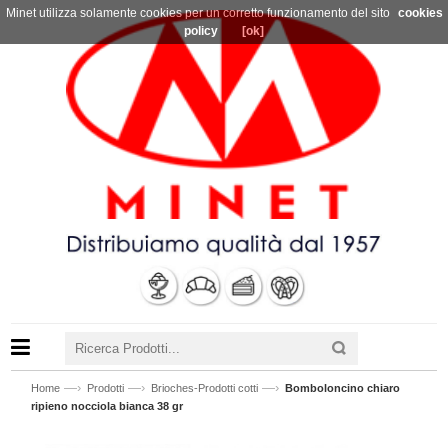
Minet utilizza solamente cookies per un corretto funzionamento del sito
cookies
policy
[ok]
—›
—›
—›
Home
Prodotti
Brioches-Prodotti cotti
Bomboloncino chiaro
ripieno nocciola bianca 38 gr