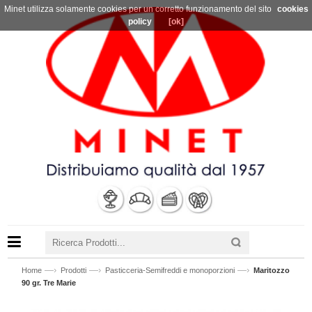
Minet utilizza solamente cookies per un corretto funzionamento del sito
cookies
policy
[ok]
—›
—›
—›
Home
Prodotti
Pasticceria-Semifreddi e monoporzioni
Maritozzo
90 gr. Tre Marie