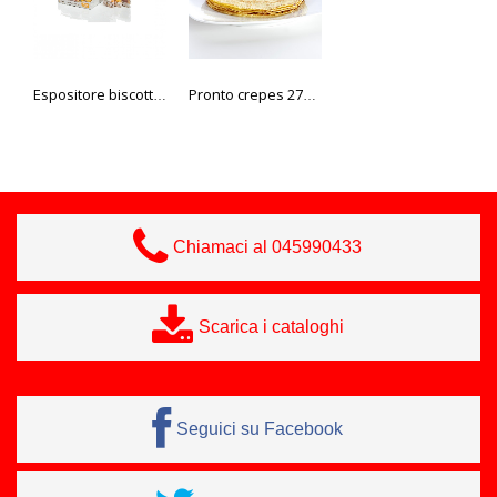
Espositore biscotti senza glutine Mario 35-40 gr.
Pronto crepes 275 gr we love surg
Mini fagottini con formaggio erbe 35 gr 11Er Elfer
Chiamaci al 045990433
Scarica i cataloghi
Seguici su Facebook