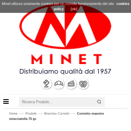
Minet utilizza solamente cookies per un corretto funzionamento del sito
cookies
policy
[ok]
—›
—›
—›
Home
Prodotti
Brioches-Cornetti
Cornetto maestro
stracciatella 75 gr.