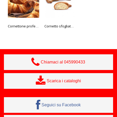
Cornettone professional 50 pz 85 gr
Cornetto sfogliato vuoto 80 gr.
Pan di zucchero Il Pasticcere 50 gr
Chiamaci al 045990433
Scarica i cataloghi
Seguici su Facebook