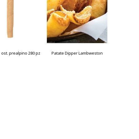
i ost. prealpino 280 pz
Patate Dipper Lambweston