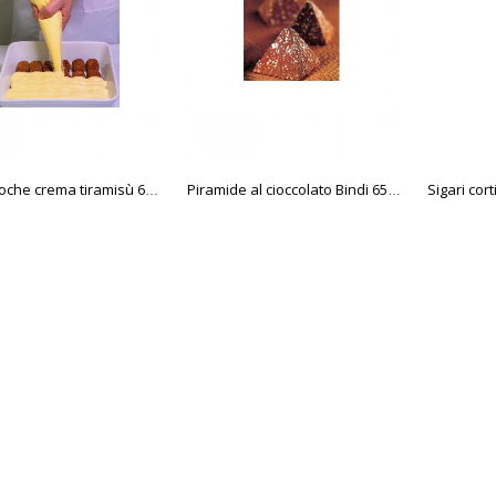
Sigari cort
Sac a poche crema tiramisù 600 gr.
Piramide al cioccolato Bindi 65 gr.