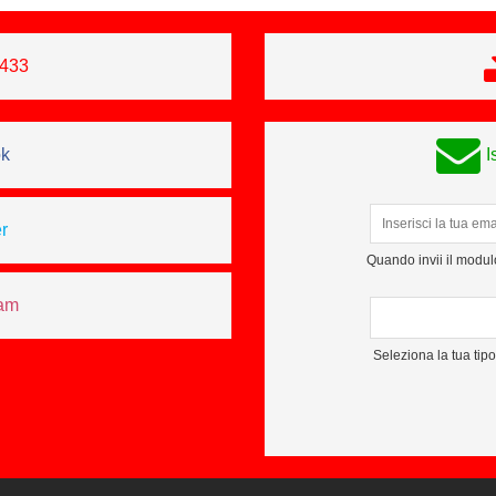
0433
ok
I
r
Quando invii il modulo
ram
Seleziona la tua tip