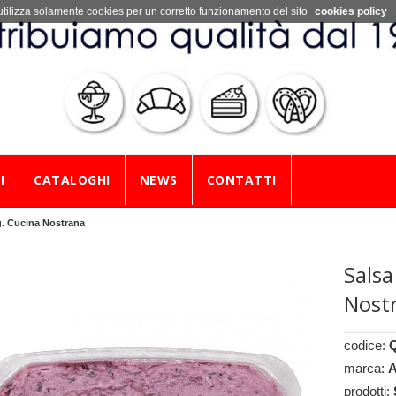
utilizza solamente cookies per un corretto funzionamento del sito
cookies policy
I
CATALOGHI
NEWS
CONTATTI
g. Cucina Nostrana
Salsa
Nost
codice:
marca:
A
prodotti: