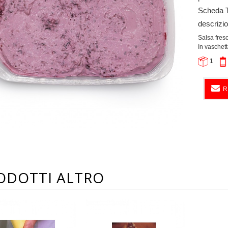
Scheda 
descrizi
Salsa fresc
In vaschett
1
R
ODOTTI ALTRO