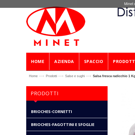
Minet 
HOME
AZIENDA
SPACCIO
PRODOTT
—›
—›
—›
Home
Prodotti
Salse e sughi
Salsa fresca radicchio 1 K
PRODOTTI
BRIOCHES-CORNETTI
BRIOCHES-FAGOTTINI E SFOGLIE