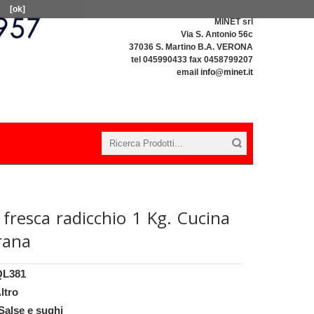
[ok]
MINET srl
Via S. Antonio 56c
37036 S. Martino B.A. VERONA
tel 045990433 fax 0458799207
email
info@minet.it
 fresca radicchio 1 Kg. Cucina
rana
QL381
ltro
Salse e sughi