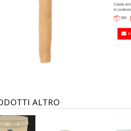
Cialde arr
In confezi
280
R
ODOTTI ALTRO