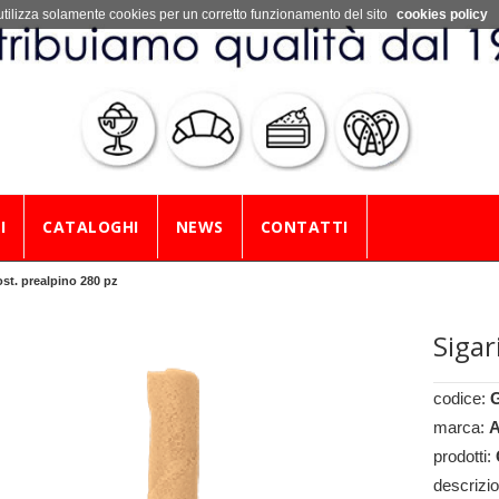
utilizza solamente cookies per un corretto funzionamento del sito
cookies policy
I
CATALOGHI
NEWS
CONTATTI
 ost. prealpino 280 pz
Sigar
codice:
marca:
A
prodotti:
descrizi