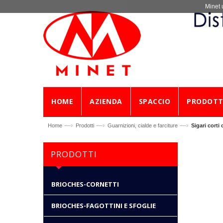
Minet 
HOME
AZIENDA
SPACCIO
PRODOTT
—›
—›
—›
Home
Prodotti
Guarnizioni, cialde e farciture
Sigari corti
PRODOTTI
BRIOCHES-CORNETTI
BRIOCHES-FAGOTTINI E SFOGLIE