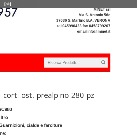
[ok]
MINET srl
Via S. Antonio 56c
37036 S. Martino B.A. VERONA
tel 045990433 fax 0458799207
email
info@minet.it
i corti ost. prealpino 280 pz
GC980
ltro
Guarnizioni, cialde e farciture
one: