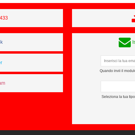
0433
ok
I
r
Quando invii il modulo
ram
Seleziona la tua tip